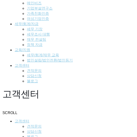
메인비즈
기업부설연구소
가족친화인증
여성기업인증
세무/회계/자금
세무 기장
세무조사 대행
재무 컨설팅
정책 자금
교육/지원
세무/회계/재무 교육
법인설립/법인전환/법인등기
고객센터
견적문의
상담신청
블로그
고객센터
SCROLL
고객센터
견적문의
상담신청
블로그