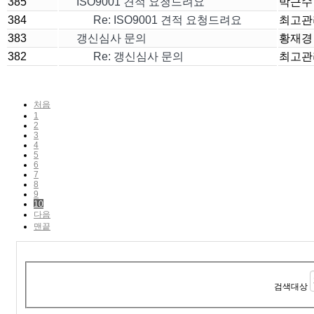
385
ISO9001 견적 요청드려요
박근수
384
Re: ISO9001 견적 요청드려요
최고관
383
갱신심사 문의
황재경
382
Re: 갱신심사 문의
최고관
처음
1
2
3
4
5
6
7
8
9
10
다음
맨끝
검색대상