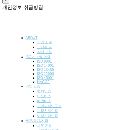
×
개인정보 취급방침
ABOUT
기업 소개
오시는 길
상담 신청
ISO 시스템 인
증
ISO 9001
ISO 14001
ISO 13485
ISO 22000
ISO 45001
HACCP
기업
인증
벤처인증
이노비즈
메인비즈
기업부설연구소
가족친화인증
여성기업인증
세무/회계/자금
세무 기장