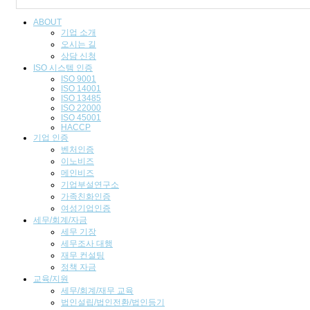
ABOUT
기업 소개
오시는 길
상담 신청
ISO 시스템 인
증
ISO 9001
ISO 14001
ISO 13485
ISO 22000
ISO 45001
HACCP
기업
인증
벤처인증
이노비즈
메인비즈
기업부설연구소
가족친화인증
여성기업인증
세무/회계/자금
세무 기장
세무조사 대행
재무 컨설팅
정책 자금
교육/지원
세무/회계/재무 교육
법인설립/법인전환/법인등기