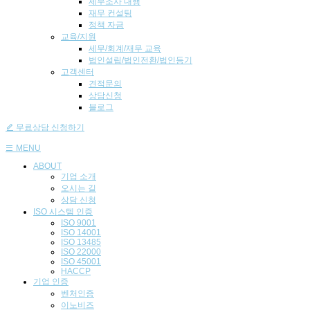
세무조사 대행
재무 컨설팅
정책 자금
교육/지원
세무/회계/재무 교육
법인설립/법인전환/법인등기
고객센터
견적문의
상담신청
블로그
무료상담 신청하기
MENU
ABOUT
기업 소개
오시는 길
상담 신청
ISO 시스템 인
증
ISO 9001
ISO 14001
ISO 13485
ISO 22000
ISO 45001
HACCP
기업
인증
벤처인증
이노비즈