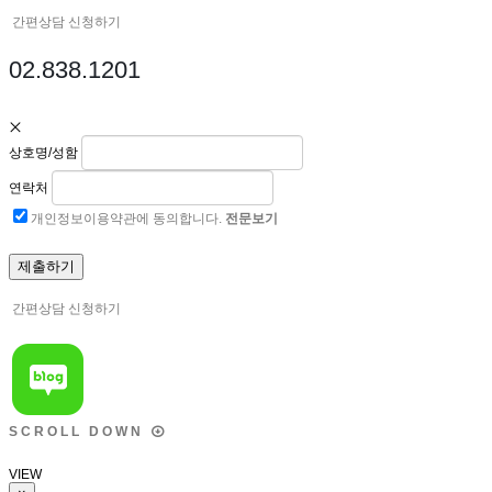
간편상담 신청하기
02.838.1201
상호명/성함
연락처
개인정보이용약관에 동의합니다.
전문보기
간편상담 신청하기
S
C
R
O
L
L
D
O
W
N
VIEW