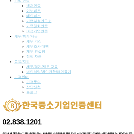
기업
인증
벤처인증
이노비즈
메인비즈
기업부설연구소
가족친화인증
여성기업인증
세무/회계/자금
세무 기장
세무조사 대행
재무 컨설팅
정책 자금
교육/지원
세무/회계/재무 교육
법인설립/법인전환/법인등기
고객센터
견적문의
상담신청
블로그
02.838.1201
주식회사 한국중소기업인증센터
주소: 서울특별시 금천구 범안로 1142, 스카이밸리2차 1205호
사업자등록번호: 320-81-01580