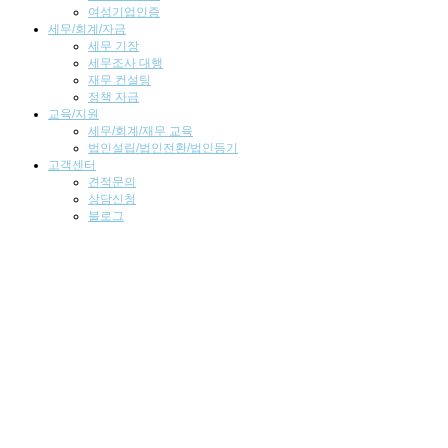
여성기업인증
세무/회계/자금
세무 기장
세무조사 대행
재무 컨설팅
정책 자금
교육/지원
세무/회계/재무 교육
법인설립/법인전환/법인등기
고객센터
견적문의
상담신청
블로그