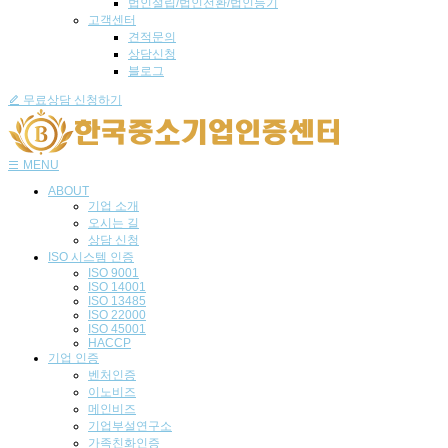
법인설립/법인전환/법인등기
고객센터
견적문의
상담신청
블로그
무료상담 신청하기
MENU
ABOUT
기업 소개
오시는 길
상담 신청
ISO 시스템 인
증
ISO 9001
ISO 14001
ISO 13485
ISO 22000
ISO 45001
HACCP
기업
인증
벤처인증
이노비즈
메인비즈
기업부설연구소
가족친화인증