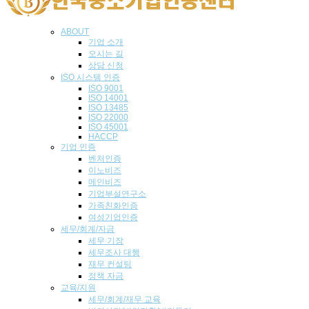
ABOUT
기업 소개
오시는 길
상담 신청
ISO 시스템 인
증
ISO 9001
ISO 14001
ISO 13485
ISO 22000
ISO 45001
HACCP
기업
인증
벤처인증
이노비즈
메인비즈
기업부설연구소
가족친화인증
여성기업인증
세무/회계/자금
세무 기장
세무조사 대행
재무 컨설팅
정책 자금
교육/지원
세무/회계/재무 교육