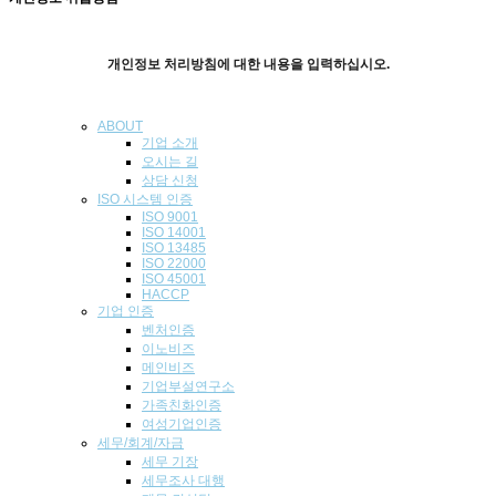
개인정보 처리방침에 대한 내용을 입력하십시오.
ABOUT
기업 소개
오시는 길
상담 신청
ISO 시스템 인
증
ISO 9001
ISO 14001
ISO 13485
ISO 22000
ISO 45001
HACCP
기업
인증
벤처인증
이노비즈
메인비즈
기업부설연구소
가족친화인증
여성기업인증
세무/회계/자금
세무 기장
세무조사 대행