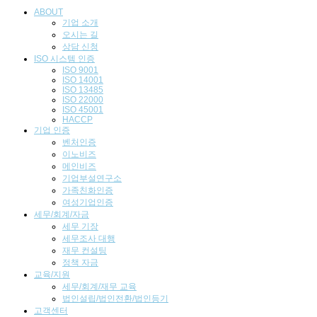
ABOUT
기업 소개
오시는 길
상담 신청
ISO 시스템 인
증
ISO 9001
ISO 14001
ISO 13485
ISO 22000
ISO 45001
HACCP
기업
인증
벤처인증
이노비즈
메인비즈
기업부설연구소
가족친화인증
여성기업인증
세무/회계/자금
세무 기장
세무조사 대행
재무 컨설팅
정책 자금
교육/지원
세무/회계/재무 교육
법인설립/법인전환/법인등기
고객센터