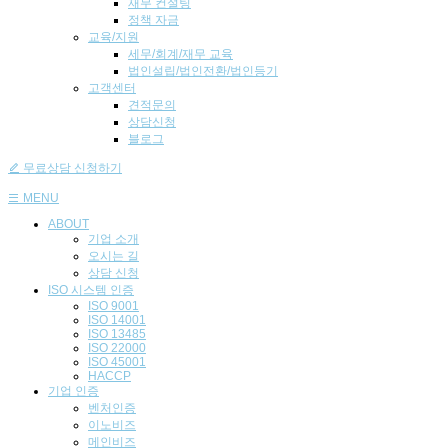
재무 컨설팅
정책 자금
교육/지원
세무/회계/재무 교육
법인설립/법인전환/법인등기
고객센터
견적문의
상담신청
블로그
무료상담 신청하기
MENU
ABOUT
기업 소개
오시는 길
상담 신청
ISO 시스템 인
증
ISO 9001
ISO 14001
ISO 13485
ISO 22000
ISO 45001
HACCP
기업
인증
벤처인증
이노비즈
메인비즈