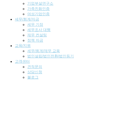
기업부설연구소
가족친화인증
여성기업인증
세무/회계/자금
세무 기장
세무조사 대행
재무 컨설팅
정책 자금
교육/지원
세무/회계/재무 교육
법인설립/법인전환/법인등기
고객센터
견적문의
상담신청
블로그
고객센터