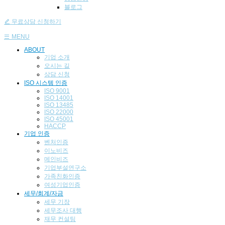
블로그
무료상담 신청하기
MENU
ABOUT
기업 소개
오시는 길
상담 신청
ISO 시스템 인
증
ISO 9001
ISO 14001
ISO 13485
ISO 22000
ISO 45001
HACCP
기업
인증
벤처인증
이노비즈
메인비즈
기업부설연구소
가족친화인증
여성기업인증
세무/회계/자금
세무 기장
세무조사 대행
재무 컨설팅