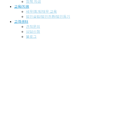
정책 자금
교육/지원
세무/회계/재무 교육
법인설립/법인전환/법인등기
고객센터
견적문의
상담신청
블로그
고객센터
SCROLL