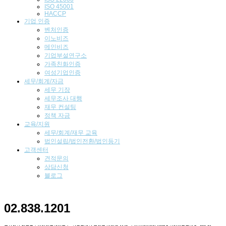
ISO 45001
HACCP
기업
인증
벤처인증
이노비즈
메인비즈
기업부설연구소
가족친화인증
여성기업인증
세무/회계/자금
세무 기장
세무조사 대행
재무 컨설팅
정책 자금
교육/지원
세무/회계/재무 교육
법인설립/법인전환/법인등기
고객센터
견적문의
상담신청
블로그
02.838.1201