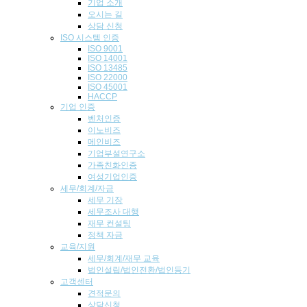
기업 소개
오시는 길
상담 신청
ISO 시스템 인
증
ISO 9001
ISO 14001
ISO 13485
ISO 22000
ISO 45001
HACCP
기업
인증
벤처인증
이노비즈
메인비즈
기업부설연구소
가족친화인증
여성기업인증
세무/회계/자금
세무 기장
세무조사 대행
재무 컨설팅
정책 자금
교육/지원
세무/회계/재무 교육
법인설립/법인전환/법인등기
고객센터
견적문의
상담신청