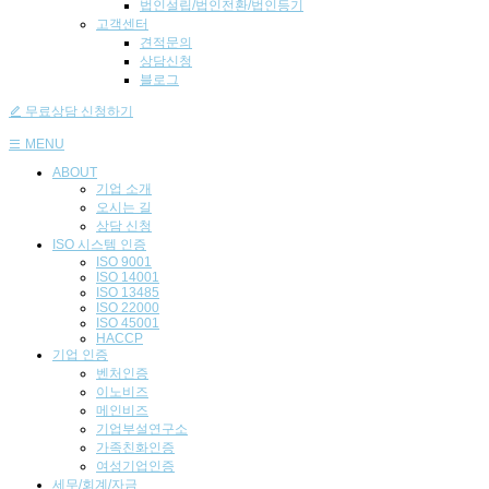
법인설립/법인전환/법인등기
고객센터
견적문의
상담신청
블로그
무료상담 신청하기
MENU
ABOUT
기업 소개
오시는 길
상담 신청
ISO 시스템 인
증
ISO 9001
ISO 14001
ISO 13485
ISO 22000
ISO 45001
HACCP
기업
인증
벤처인증
이노비즈
메인비즈
기업부설연구소
가족친화인증
여성기업인증
세무/회계/자금