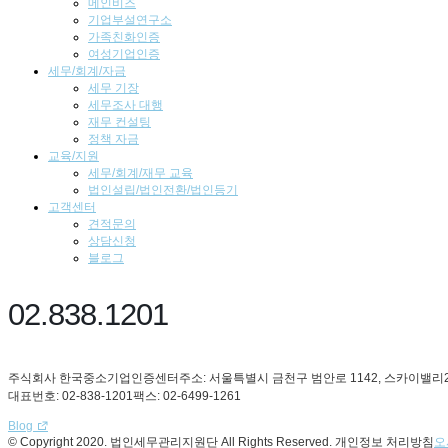
메인비즈
기업부설연구소
가족친화인증
여성기업인증
세무/회계/자금
세무 기장
세무조사 대행
재무 컨설팅
정책 자금
교육/지원
세무/회계/재무 교육
법인설립/법인전환/법인등기
고객센터
견적문의
상담신청
블로그
02.838.1201
주식회사 한국중소기업인증센터
주소: 서울특별시 금천구 범안로 1142, 스카이밸리2
대표번호: 02-838-1201
팩스: 02-6499-1261
Blog
© Copyright 2020. 법인세무관리지원단 All Rights Reserved.
개인정보 처리방침
오