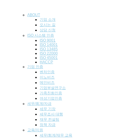
ABOUT
기업 소개
오시는 길
상담 신청
ISO 시스템 인
증
ISO 9001
ISO 14001
ISO 13485
ISO 22000
ISO 45001
HACCP
기업
인증
벤처인증
이노비즈
메인비즈
기업부설연구소
가족친화인증
여성기업인증
세무/회계/자금
세무 기장
세무조사 대행
재무 컨설팅
정책 자금
교육/지원
세무/회계/재무 교육