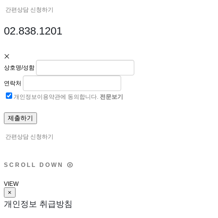
간편상담 신청하기
02.838.1201
상호명/성함
연락처
개인정보이용약관에 동의합니다.
전문보기
간편상담 신청하기
S
C
R
O
L
L
D
O
W
N
VIEW
×
개인정보 취급방침