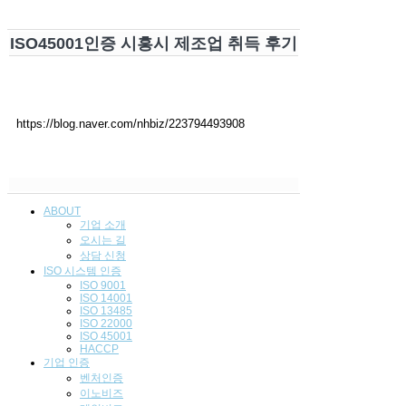
ISO45001인증 시흥시 제조업 취득 후기
https://blog.naver.com/nhbiz/223794493908
ABOUT
기업 소개
오시는 길
상담 신청
ISO 시스템 인
증
ISO 9001
ISO 14001
ISO 13485
ISO 22000
ISO 45001
HACCP
기업
인증
벤처인증
이노비즈