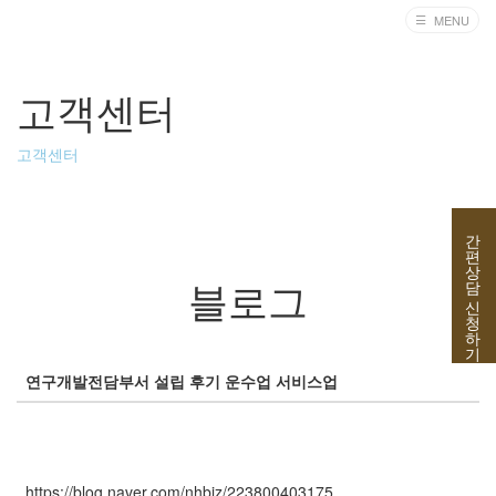
MENU
ABOUT
고객센터
ISO 시스템 인
증
고객센터
기업
인증
간편상담 신청하기
세무/회계/자금
블로그
교육/지원
고객센터
연구개발전담부서 설립 후기 운수업 서비스업
https://blog.naver.com/nhbiz/223800403175