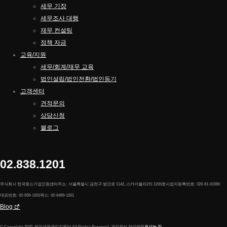
세무 기장
세무조사 대행
재무 컨설팅
정책 자금
교육/지원
세무/회계/재무 교육
법인설립/법인전환/법인등기
고객센터
견적문의
상담신청
블로그
02.838.1201
주식회사 한국중소기업인증센터
주소: 서울특별시 금천구 범안로 1142, 스카이밸리2차 1205호
사업자등록번호: 320-81-01580
대표번호: 02-838-1201
팩스: 02-6499-1261
Blog
© Copyright 2020. 법인세무관리지원단 All Rights Reserved.
개인정보 처리방침
오시는 길