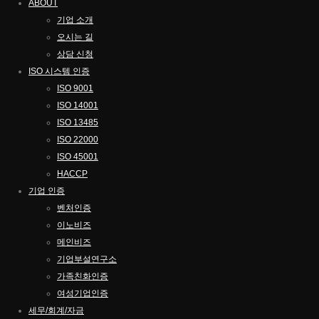
ABOUT
기업 소개
오시는 길
상담 신청
ISO 시스템 인
증
ISO 9001
ISO 14001
ISO 13485
ISO 22000
ISO 45001
HACCP
기업
인증
벤처인증
이노비즈
메인비즈
기업부설연구소
가족친화인증
여성기업인증
세무/회계/자금