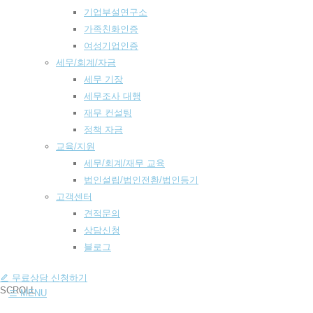
기업부설연구소
가족친화인증
여성기업인증
세무/회계/자금
세무 기장
세무조사 대행
재무 컨설팅
정책 자금
교육/지원
세무/회계/재무 교육
법인설립/법인전환/법인등기
고객센터
견적문의
상담신청
블로그
고객센터
무료상담 신청하기
SCROLL
MENU