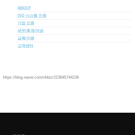
고객센터
ABOUT
견적문의
ISO 시스템 인
증
상담신청
블로그
기업
인증
세무/회계/자금
블로그
교육/지원
ISO9001, 14001, 45001 취득후기 경북 도매업
고객센터
https://blog.naver.com/nhbiz/223845744236