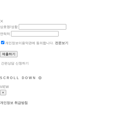
간편상담 신청하기
02.838.1201
상호명/성함
연락처
개인정보이용약관에 동의합니다.
전문보기
간편상담 신청하기
S
C
R
O
L
L
D
O
W
N
VIEW
×
개인정보 취급방침