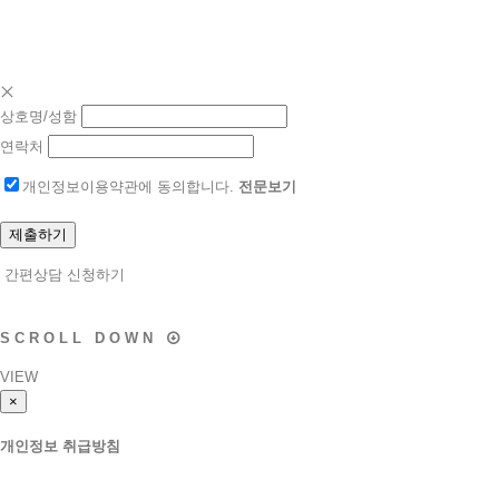
간편상담 신청하기
02.838.1201
상호명/성함
연락처
개인정보이용약관에 동의합니다.
전문보기
간편상담 신청하기
S
C
R
O
L
L
D
O
W
N
VIEW
×
개인정보 취급방침