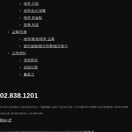
세무 기장
세무조사 대행
재무 컨설팅
정책 자금
교육/지원
세무/회계/재무 교육
법인설립/법인전환/법인등기
고객센터
견적문의
상담신청
블로그
02.838.1201
주식회사 한국중소기업인증센터
주소: 서울특별시 금천구 범안로 1142, 스카이밸리2차 1205호
사업자등록번호: 320-81-01580
대표번호: 02-838-1201
팩스: 02-6499-1261
Blog
© Copyright 2020. 법인세무관리지원단 All Rights Reserved.
개인정보 처리방침
오시는 길