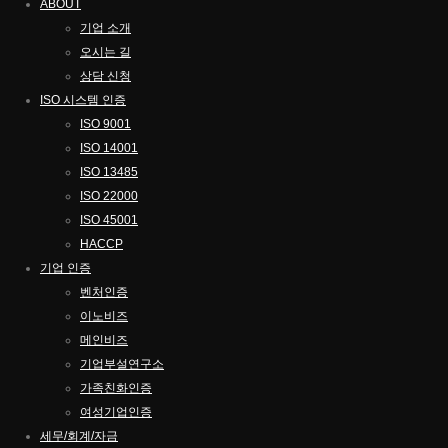
ABOUT
기업 소개
오시는 길
상담 신청
ISO 시스템 인
증
ISO 9001
ISO 14001
ISO 13485
ISO 22000
ISO 45001
HACCP
기업
인증
벤처인증
이노비즈
메인비즈
기업부설연구소
가족친화인증
여성기업인증
세무/회계/자금