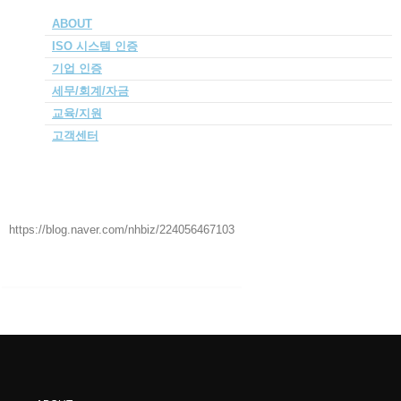
고객센터
ABOUT
견적문의
ISO 시스템 인
증
상담신청
블로그
기업
인증
세무/회계/자금
블로그
교육/지원
기업부설연구소 설립 후기 청주 장비 제조업
고객센터
https://blog.naver.com/nhbiz/224056467103