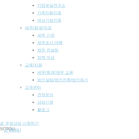
기업부설연구소
가족친화인증
여성기업인증
세무/회계/자금
세무 기장
세무조사 대행
재무 컨설팅
정책 자금
교육/지원
세무/회계/재무 교육
법인설립/법인전환/법인등기
고객센터
견적문의
상담신청
블로그
고객센터
무료상담 신청하기
SCROLL
MENU