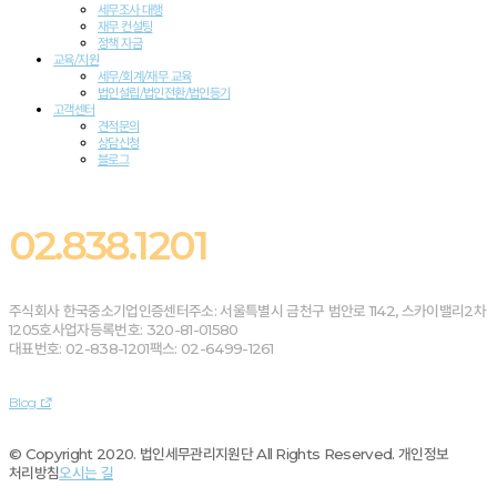
세무조사 대행
재무 컨설팅
정책 자금
교육/지원
세무/회계/재무 교육
법인설립/법인전환/법인등기
고객센터
견적문의
상담신청
블로그
02.838.1201
주식회사 한국중소기업인증센터
주소: 서울특별시 금천구 범안로 1142, 스카이밸리2차
1205호
사업자등록번호: 320-81-01580
대표번호: 02-838-1201
팩스: 02-6499-1261
Blog
© Copyright 2020. 법인세무관리지원단 All Rights Reserved.
개인정보
처리방침
오시는 길