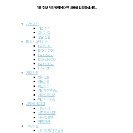
개인정보 처리방침에 대한 내용을 입력하십시오.
ABOUT
기업 소개
오시는 길
상담 신청
ISO 시스템 인
증
ISO 9001
ISO 14001
ISO 13485
ISO 22000
ISO 45001
HACCP
기업
인증
벤처인증
이노비즈
메인비즈
기업부설연구소
가족친화인증
여성기업인증
세무/회계/자금
세무 기장
세무조사 대행
재무 컨설팅
정책 자금
교육/지원
세무/회계/재무 교육