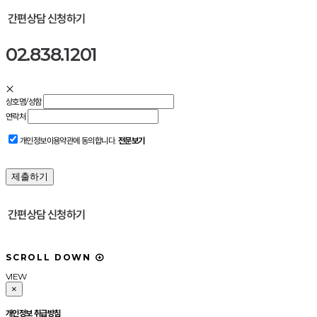
간편상담 신청하기
02.838.1201
상호명/성함
연락처
개인정보이용약관에 동의합니다.
전문보기
간편상담 신청하기
S
C
R
O
L
L
D
O
W
N
VIEW
×
개인정보 취급방침