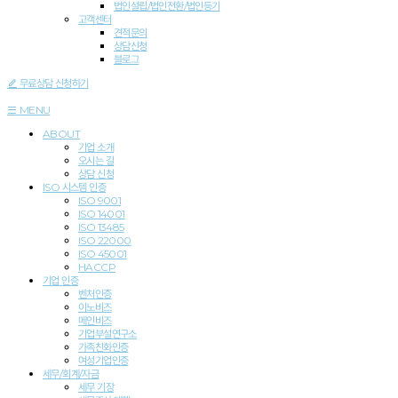
법인설립/법인전환/법인등기
고객센터
견적문의
상담신청
블로그
무료상담 신청하기
MENU
ABOUT
기업 소개
오시는 길
상담 신청
ISO 시스템 인
증
ISO 9001
ISO 14001
ISO 13485
ISO 22000
ISO 45001
HACCP
기업
인증
벤처인증
이노비즈
메인비즈
기업부설연구소
가족친화인증
여성기업인증
세무/회계/자금
세무 기장