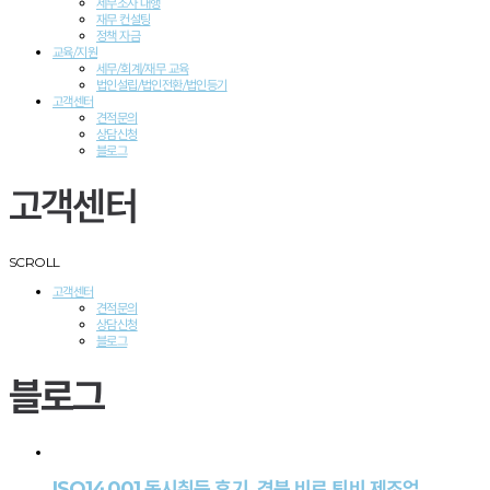
세무조사 대행
재무 컨설팅
정책 자금
교육/지원
세무/회계/재무 교육
법인설립/법인전환/법인등기
고객센터
견적문의
상담신청
블로그
고객센터
SCROLL
고객센터
견적문의
상담신청
블로그
블로그
ISO14001 동시취득 후기, 경북 비료 퇴비 제조업