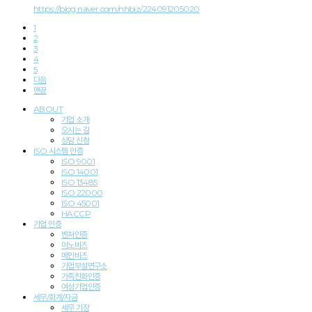
https://blog.naver.com/nhbiz/224091205020
1
2
3
4
5
다음
맨끝
ABOUT
기업 소개
오시는 길
상담 신청
ISO 시스템 인
증
ISO 9001
ISO 14001
ISO 13485
ISO 22000
ISO 45001
HACCP
기업
인증
벤처인증
이노비즈
메인비즈
기업부설연구소
가족친화인증
여성기업인증
세무/회계/자금
세무 기장