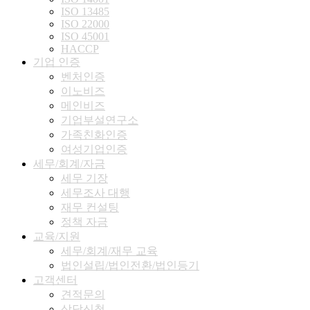
ISO 13485
ISO 22000
ISO 45001
HACCP
기업
인증
벤처인증
이노비즈
메인비즈
기업부설연구소
가족친화인증
여성기업인증
세무/회계/자금
세무 기장
세무조사 대행
재무 컨설팅
정책 자금
교육/지원
세무/회계/재무 교육
법인설립/법인전환/법인등기
고객센터
견적문의
상담신청