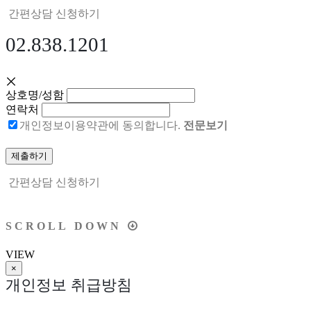
간편상담 신청하기
02.838.1201
상호명/성함
연락처
개인정보이용약관에 동의합니다.
전문보기
간편상담 신청하기
S
C
R
O
L
L
D
O
W
N
VIEW
×
개인정보 취급방침