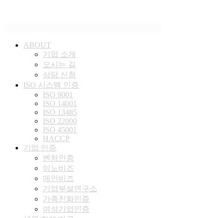
ABOUT
기업 소개
오시는 길
상담 신청
ISO 시스템 인
증
ISO 9001
ISO 14001
ISO 13485
ISO 22000
ISO 45001
HACCP
기업
인증
벤처인증
이노비즈
메인비즈
기업부설연구소
가족친화인증
여성기업인증