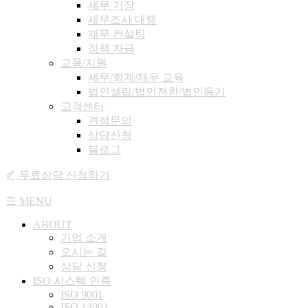
세무 기장
세무조사 대행
재무 컨설팅
정책 자금
교육/지원
세무/회계/재무 교육
법인설립/법인전환/법인등기
고객센터
견적문의
상담신청
블로그
무료상담 신청하기
MENU
ABOUT
기업 소개
오시는 길
상담 신청
ISO 시스템 인
증
ISO 9001
ISO 14001