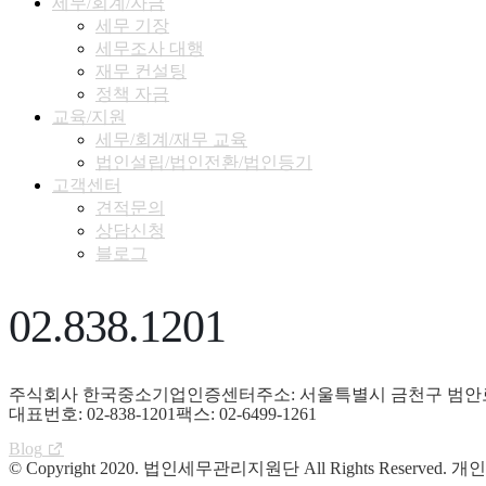
세무/회계/자금
세무 기장
세무조사 대행
재무 컨설팅
정책 자금
교육/지원
세무/회계/재무 교육
법인설립/법인전환/법인등기
고객센터
견적문의
상담신청
블로그
02.838.1201
주식회사 한국중소기업인증센터
주소: 서울특별시 금천구 범안로 
대표번호: 02-838-1201
팩스: 02-6499-1261
Blog
© Copyright 2020. 법인세무관리지원단 All Rights Reserved.
개인