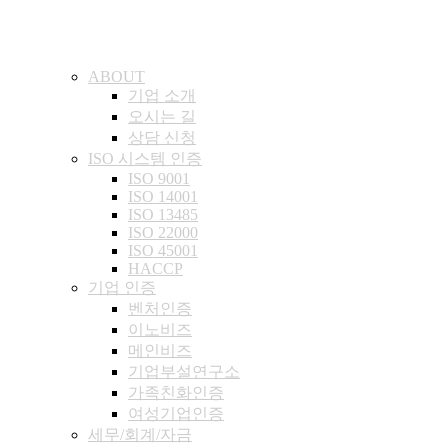
ABOUT
기업 소개
오시는 길
상담 신청
ISO 시스템 인
증
ISO 9001
ISO 14001
ISO 13485
ISO 22000
ISO 45001
HACCP
기업
인증
벤처인증
이노비즈
메인비즈
기업부설연구소
가족친화인증
여성기업인증
세무/회계/자금